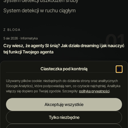
System detekcji uszkodzeń śruby
System detekcji w ruchu ciągłym
Z BLOGA
01
5 sie 2026 · Informatyka
Czy wiesz, że agenty SI śnią? Jak działa dreaming i jak nauczyć
tej funkcji Twojego agenta
Ciasteczka pod kontrolą
01 / 05
Używamy plików cookie: niezbędnych do działania strony oraz analitycznych
(Google Analytics), które podpowiadają nam, co czytacie najchętniej. Analityka
włączy się dopiero po Twojej zgodzie. Szczegóły:
polityka prywatności
.
Akceptuję wszystkie
Blog
Polityka prywatności
Regulamin
Tylko niezbędne
© 2026 MOTZNY PROJEKT Sp. z o. o. Wszystkie
prawa zastrzeżone.