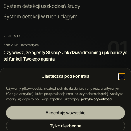
System detekcji uszkodzeń śruby
System detekcji w ruchu ciągłym
Z BLOGA
01
5 sie 2026 · Informatyka
Czy wiesz, że agenty SI śnią? Jak działa dreaming i jak nauczyć
tej funkcji Twojego agenta
Ciasteczka pod kontrolą
01 / 05
Używamy plików cookie: niezbędnych do działania strony oraz analitycznych
(Google Analytics), które podpowiadają nam, co czytacie najchętniej. Analityka
włączy się dopiero po Twojej zgodzie. Szczegóły:
polityka prywatności
.
Akceptuję wszystkie
Blog
Polityka prywatności
Regulamin
Tylko niezbędne
© 2026 MOTZNY PROJEKT Sp. z o. o. Wszystkie