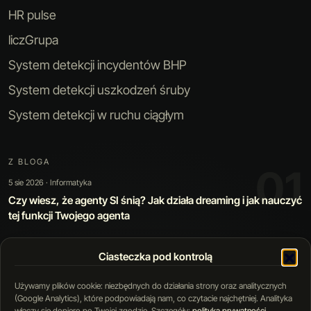
HR pulse
liczGrupa
System detekcji incydentów BHP
System detekcji uszkodzeń śruby
System detekcji w ruchu ciągłym
Z BLOGA
01
5 sie 2026 · Informatyka
Czy wiesz, że agenty SI śnią? Jak działa dreaming i jak nauczyć
tej funkcji Twojego agenta
Ciasteczka pod kontrolą
01 / 05
Używamy plików cookie: niezbędnych do działania strony oraz analitycznych
(Google Analytics), które podpowiadają nam, co czytacie najchętniej. Analityka
włączy się dopiero po Twojej zgodzie. Szczegóły:
polityka prywatności
.