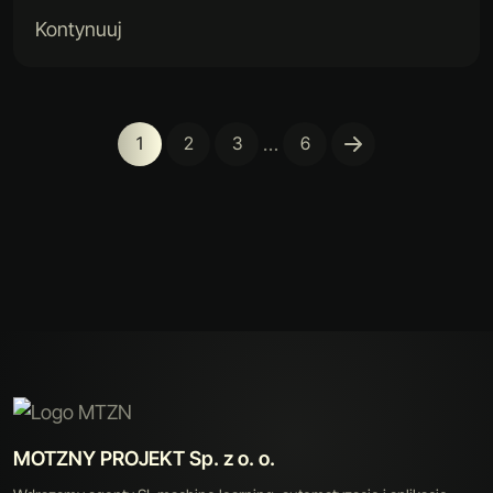
Kontynuuj
…
1
2
3
6
MOTZNY PROJEKT Sp. z o. o.