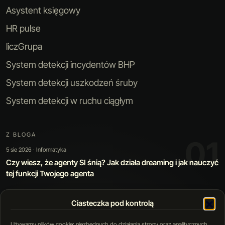
Asystent księgowy
HR pulse
liczGrupa
System detekcji incydentów BHP
System detekcji uszkodzeń śruby
System detekcji w ruchu ciągłym
Z BLOGA
02
30 lip 2026 · Sztuczna inteligencja
Kiedy automatyzacja jest warta swojej ceny: jak zbudowaliśmy
narzędzie, które poprawia samo siebie
Ciasteczka pod kontrolą
02 / 05
Używamy plików cookie: niezbędnych do działania strony oraz analitycznych