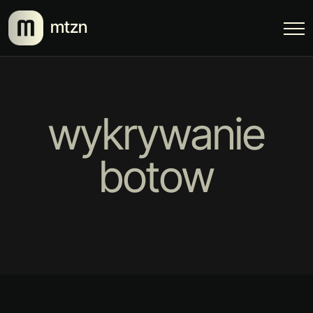
mtzn
wykrywanie
botow