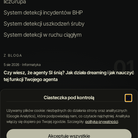
liczGrupa
System detekcji incydentów BHP
System detekcji uszkodzeń śruby
System detekcji w ruchu ciągłym
Z BLOGA
01
5 sie 2026 · Informatyka
Czy wiesz, że agenty SI śnią? Jak działa dreaming i jak nauczyć
tej funkcji Twojego agenta
Ciasteczka pod kontrolą
01 / 05
Używamy plików cookie: niezbędnych do działania strony oraz analitycznych
(Google Analytics), które podpowiadają nam, co czytacie najchętniej. Analityka
włączy się dopiero po Twojej zgodzie. Szczegóły:
polityka prywatności
.
Akceptuję wszystkie