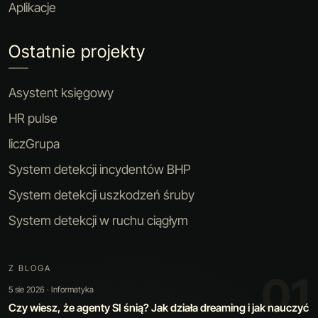
Aplikacje
Ostatnie projekty
Asystent księgowy
HR pulse
liczGrupa
System detekcji incydentów BHP
System detekcji uszkodzeń śruby
System detekcji w ruchu ciągłym
Z BLOGA
02
30 lip 2026 · Sztuczna inteligencja
Kiedy automatyzacja jest warta swojej ceny: jak zbudowaliśmy