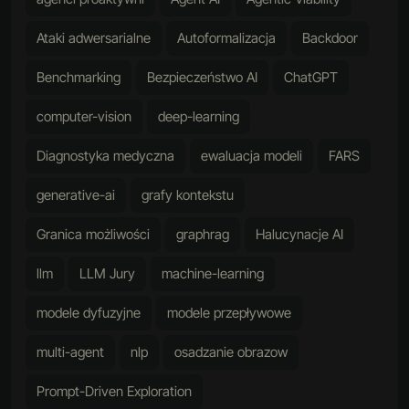
Ataki adwersarialne
Autoformalizacja
Backdoor
Benchmarking
Bezpieczeństwo AI
ChatGPT
computer-vision
deep-learning
Diagnostyka medyczna
ewaluacja modeli
FARS
generative-ai
grafy kontekstu
Granica możliwości
graphrag
Halucynacje AI
llm
LLM Jury
machine-learning
modele dyfuzyjne
modele przepływowe
multi-agent
nlp
osadzanie obrazow
Prompt-Driven Exploration