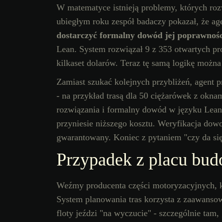
W matematyce istnieją problemy, których ro
ubiegłym roku zespół badaczy pokazał, że agen
dostarczyć formalny dowód jej poprawnośc
Lean. System rozwiązał 9 z 353 otwartych p
kilkaset dolarów. Teraz tę samą logikę można
Zamiast szukać kolejnych przybliżeń, agent p
- na przykład trasą dla 50 ciężarówek z ok
rozwiązania i formalny dowód w języku Lean,
przyniesie niższego kosztu. Weryfikacja dowo
gwarantowany. Koniec z pytaniem "czy da się 
Przypadek z placu bu
Weźmy producenta części motoryzacyjnych, k
System planowania tras korzysta z zaawanso
floty jeździ "na wyczucie" - szczególnie tam,