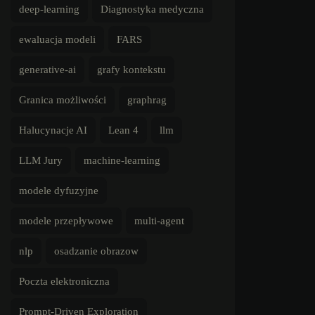
deep-learning
Diagnostyka medyczna
ewaluacja modeli
FARS
generative-ai
grafy kontekstu
Granica możliwości
graphrag
Halucynacje AI
Lean 4
llm
LLM Jury
machine-learning
modele dyfuzyjne
modele przepływowe
multi-agent
nlp
osadzanie obrazow
Poczta elektroniczna
Prompt-Driven Exploration