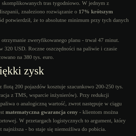
ej skomplikowanych tras tygodniowo. W jednym z
Hiszpanii, znaleziono rozwiązanie o
17% krótszym
 potwierdził, że to absolutne minimum przy tych danych
o otrzymanie zweryfikowanego planu - trwał 47 minut.
 w 320 USD. Roczne oszczędności na paliwie i czasie
cowano na 380 tys. euro.
iękki zysk
 z flotą 200 pojazdów kosztuje szacunkowo 200-250 tys.
racja z TMS, wsparcie inżynierów). Przy redukcji
paliwa o analogiczną wartość, zwrot następuje w ciągu
est
matematyczna gwarancja ceny
- klientom można
portowej. W przetargach logistycznych to argument, który
t najniższa - bo staje się niemożliwa do pobicia.