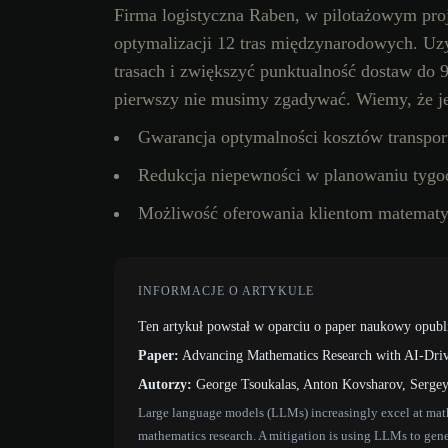
Firma logistyczna Raben, w pilotażowym proj
optymalizacji 12 tras międzynarodowych. Uz
trasach i zwiększyć punktualność dostaw do
pierwszy nie musimy zgadywać. Wiemy, że j
Gwarancja optymalności kosztów transpor
Redukcja niepewności w planowaniu tyg
Możliwość oferowania klientom matematy
INFORMACJE O ARTYKULE
Ten artykuł powstał w oparciu o paper naukowy opubl
Paper:
Advancing Mathematics Research with AI-Dri
Autorzy:
George Tsoukalas, Anton Kovsharov, Sergey 
Large language models (LLMs) increasingly excel at mathem
mathematics research. A mitigation is using LLMs to gener