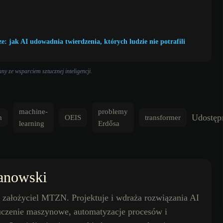
ze: jak AI udowadnia twierdzenia, których ludzie nie potrafili
y ze wsparciem sztucznej inteligencji.
machine-
problemy
Udostępn
m
OEIS
transformer
learning
Erdősa
anowski
założyciel MTZN. Projektuje i wdraża rozwiązania AI
 uczenie maszynowe, automatyzacje procesów i