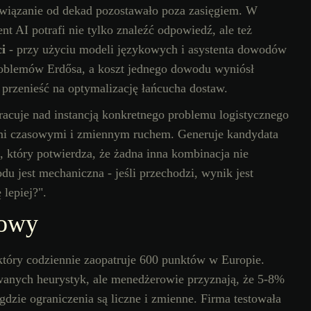
związanie od dekad pozostawało poza zasięgiem. W
t AI potrafi nie tylko znaleźć odpowiedź, ale też
i
- przy użyciu modeli językowych i asystenta dowodów
roblemów Erdősa, a koszt jednego dowodu wyniósł
 przenieść na optymalizację łańcucha dostaw.
racuje nad instancją konkretnego problemu logistycznego
nami czasowymi i zmiennym ruchem. Generuje kandydata
 który potwierdza, że żadna inna kombinacja nie
du jest mechaniczna - jeśli przechodzi, wynik jest
lepiej?".
dowy
tóry codziennie zaopatruje 600 punktów w Europie.
wanych heurystyk, ale menedżerowie przyznają, że 5-8%
 gdzie ograniczenia są liczne i zmienne. Firma testowała