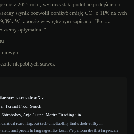
ekcie z 2025 roku, wykorzystała podobne podejście do
yskany wynik pozwolił obniżyć emisję CO₂ o 11% na tych
 99,3%. W raporcie wewnętrznym zapisano: "Po raz
edziemy optymalnie."
tu
odniowym
cznie niepobitych stawek
ikowany w serwisie arXiv.
ven Formal Proof Search
Shirobokov, Anja Surina, Moritz Firsching i in.
atical reasoning, but their unreliability limits their utility in
ate formal proofs in languages like Lean. We perform the first large-scale