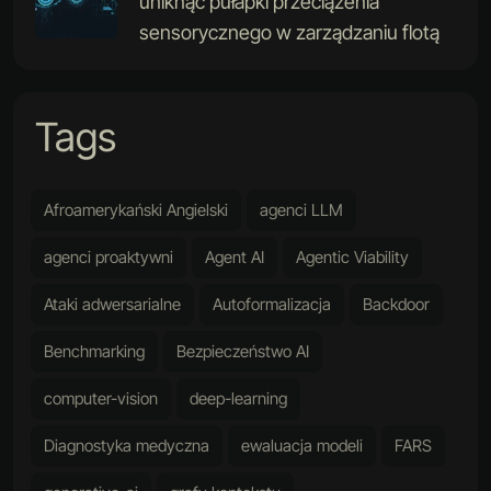
uniknąć pułapki przeciążenia
sensorycznego w zarządzaniu flotą
Tags
Afroamerykański Angielski
agenci LLM
agenci proaktywni
Agent AI
Agentic Viability
Ataki adwersarialne
Autoformalizacja
Backdoor
Benchmarking
Bezpieczeństwo AI
computer-vision
deep-learning
Diagnostyka medyczna
ewaluacja modeli
FARS