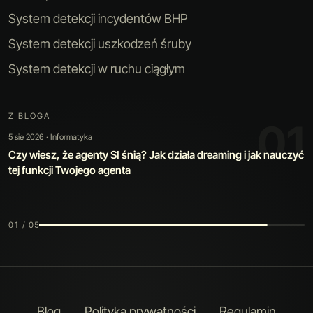
System detekcji incydentów BHP
System detekcji uszkodzeń śruby
System detekcji w ruchu ciągłym
Z BLOGA
01
5 sie 2026 · Informatyka
Czy wiesz, że agenty SI śnią? Jak działa dreaming i jak nauczyć
tej funkcji Twojego agenta
01 / 05
Blog
Polityka prywatności
Regulamin