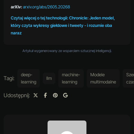
arXiv:
arxiv.org/abs/2605.20268
Czytaj więcej o tej technologii: Chronicle: Jeden model,
który czyta wykresy giełdowe i tweety - i rozumie oba
naraz
Artykuł wygenerowany ze wsparciem sztucznej inteligencji.
deep-
machine-
Modele
Sze
Tagi:
llm
learning
learning
multimodalne
cza
Udostępnij: