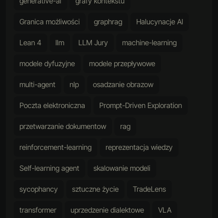
generative-ai
grafy kontekstu
Granica możliwości
graphrag
Halucynacje AI
Lean 4
llm
LLM Jury
machine-learning
modele dyfuzyjne
modele przepływowe
multi-agent
nlp
osadzanie obrazow
Poczta elektroniczna
Prompt-Driven Exploration
przetwarzanie dokumentow
rag
reinforcement-learning
reprezentacja wiedzy
Self-learning agent
skalowanie modeli
sycophancy
sztuczne życie
TradeLens
transformer
uprzedzenie dialektowe
VLA