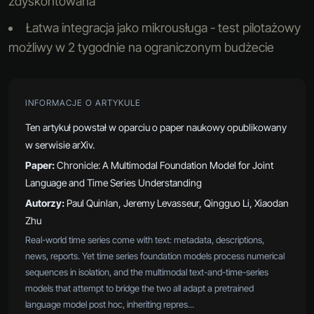
zdyskontowana
Łatwa integracja jako mikrousługa - test pilotażowy
możliwy w 2 tygodnie na ograniczonym budżecie
INFORMACJE O ARTYKULE
Ten artykuł powstał w oparciu o paper naukowy opublikowany
w serwisie arXiv.
Paper:
Chronicle: A Multimodal Foundation Model for Joint
Language and Time Series Understanding
Autorzy:
Paul Quinlan, Jeremy Levasseur, Qingguo Li, Xiaodan
Zhu
Real-world time series come with text: metadata, descriptions,
news, reports. Yet time series foundation models process numerical
sequences in isolation, and the multimodal text-and-time-series
models that attempt to bridge the two all adapt a pretrained
language model post hoc, inheriting repres...