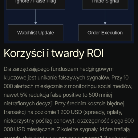
Korzyści i twardy ROI
Dla zarządzającego funduszem hedgingowym
kluczowe jest unikanie fałszywych sygnałów. Przy 10
000 alertach miesięcznie z monitoringu social mediów,
nawet 5% redukcja false positive to 500 mniej
nietrafionych decyzji. Przy średnim koszcie błędnej
transakcji na poziomie 1 200 USD (spready, opłaty,
niekorzystny poślizg cenowy), oszczędność sięga 600
000 USD miesięcznie. Z kolei te sygnały, które trafiają
w ruch, dają średnią przewagę czasową 1-3 sekund.