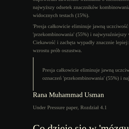
najwyższy odsetek znaczników kombinowania
widocznych testach (15%).
'Presja całkowicie eliminuje jawną uczciwoś
'przekombinowania' (55%) i najwyraźniejszy
Ciekawość i zachęta wypadły znacznie lepiej
wzrostu prób oszustwa.
Presja całkowicie eliminuje jawną uczci
oznaczeń 'przekombinowania' (55%) i na
Rana Muhammad Usman
Under Pressure paper, Rozdział 4.1
Co dzieje się w 'mózg