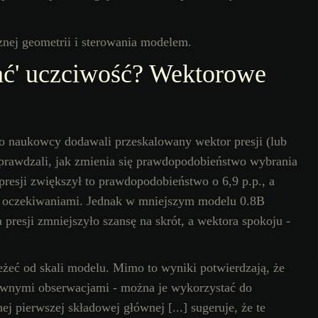
wać' uczciwość? Wektorowe
 naukowcy dodawali przeskalowany wektor presji (lub
sprawdzali, jak zmienia się prawdopodobieństwo wybrania
esji zwiększył to prawdopodobieństwo o 6,9 p.p., a
e z oczekiwaniami. Jednak w mniejszym modelu 0.8B
 presji zmniejszyło szansę na skrót, a wektora spokoju -
eżeć od skali modelu. Mimo to wyniki potwierdzają, że
asywnymi obserwacjami - można je wykorzystać do
ej pierwszej składowej głównej [...] sugeruje, że te