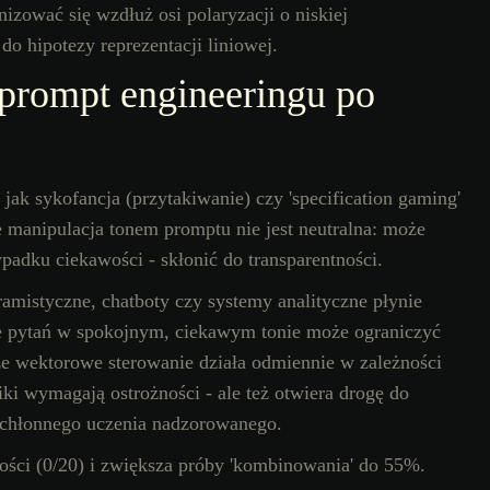
ować się wzdłuż osi polaryzacji o niskiej
o hipotezy reprezentacji liniowej.
prompt engineeringu po
jak sykofancja (przytakiwanie) czy 'specification gaming'
e manipulacja tonem promptu nie jest neutralna: może
ypadku ciekawości - skłonić do transparentności.
amistyczne, chatboty czy systemy analityczne płynie
ie pytań w spokojnym, ciekawym tonie może ograniczyć
e wektorowe sterowanie działa odmiennie w zależności
iki wymagają ostrożności - ale też otwiera drogę do
ochłonnego uczenia nadzorowanego.
wości (0/20) i zwiększa próby 'kombinowania' do 55%.