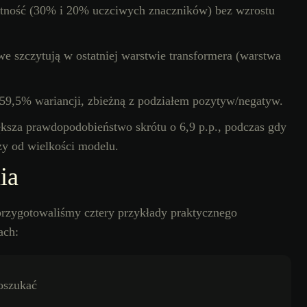
ntność (30% i 20% uczciwych znaczników) bez wzrostu
 szczytują w ostatniej warstwie transformera (warstwa
59,5% wariancji, zbieżną z podziałem pozytyw/negatyw.
ksza prawdopodobieństwo skrótu o 6,9 p.p., podczas gdy
ży od wielkości modelu.
ia
przygotowaliśmy cztery przykłady praktycznego
ach: