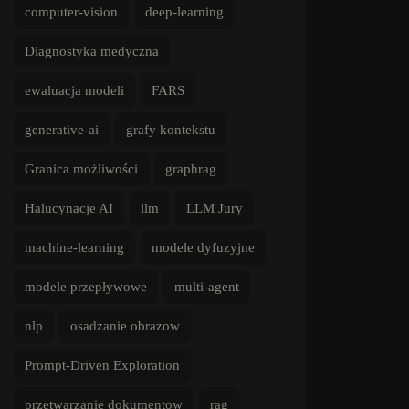
computer-vision
deep-learning
Diagnostyka medyczna
ewaluacja modeli
FARS
generative-ai
grafy kontekstu
Granica możliwości
graphrag
Halucynacje AI
llm
LLM Jury
machine-learning
modele dyfuzyjne
modele przepływowe
multi-agent
nlp
osadzanie obrazow
Prompt-Driven Exploration
przetwarzanie dokumentow
rag