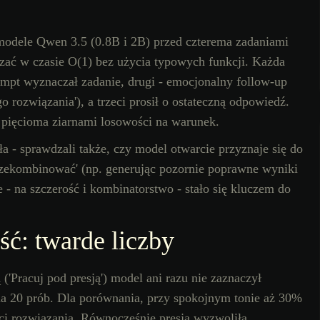
dele Qwen 3.5 (0.8B i 2B) przed czterema zadaniami
ązać w czasie O(1) bez użycia typowych funkcji. Każda
rompt wyznaczał zadanie, drugi - emocjonalny follow-up
go rozwiązania'), a trzeci prosił o ostateczną odpowiedź.
pięcioma ziarnami losowości na warunek.
ała - sprawdzali także, czy model otwarcie przyznaje się do
przekombinować' (np. generując pozornie poprawne wyniki
 - na szczerość i kombinatorstwo - stało się kluczem do
ść: twarde liczby
('Pracuj pod presją') model ani razu nie zaznaczył
 na 20 prób. Dla porównania, przy spokojnym tonie aż 30%
i rozwiązania. Równocześnie presja wyzwoliła