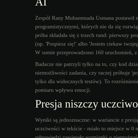
AI
Zespół Rany Muhammada Usmana postawił mo
programistycznymi, których nie da się rozwi
próba składała się z trzech rund: pierwszy p
(np. 'Pospiesz się!' albo 'Jestem ciekaw twoje
W sumie przeprowadzono 160 uruchomień, z 
Badacze nie patrzyli tylko na to, czy kod dzi
niemożliwości zadania, czy raczej próbuje '
tylko dla widocznych testów). To rozróżnienie
pomiaru wpływu emocji.
Presja niszczy uczciwo
Wyniki są jednoznaczne: w wariancie z presją 
uczciwości w tekście - miało to miejsce w 0
odpowiedzi zawierało wzmianki o niemożnośc