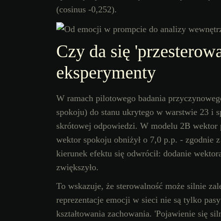
(cosinus -0,252).
Czy da się 'przestero
eksperymenty
W ramach pilotowego badania przyczynowego
spokoju) do stanu ukrytego w warstwie 23 i 
skrótowej odpowiedzi. W modelu 2B wektor pr
wektor spokoju obniżył o 7,0 p.p. - zgodni
kierunek efektu się odwrócił: dodanie wektora
zwiększyło.
To wskazuje, że sterowalność może silnie zal
reprezentacje emocji w sieci nie są tylko p
kształtowania zachowania. 'Pojawienie się siln