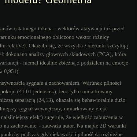
tanów ostatniego tokena - wektorów aktywacji tuż przed
runku emocjonalnego obliczono wektor różnicy
m-relative). Okazało się, że wszystkie kierunki szczytują
 też dokonano analizy głównych składowych (PCA), która
ariancji - niemal idealnie zbieżną z podziałem na emocje
a 0,951).
tensywnością sygnału a zachowaniem. Warunek pilności
 spokoju (41,01 jednostek), lecz tylko umiarkowany
iższą separacją (24,13), okazała się behawioralnie dużo
jsilniejszy sygnał wewnętrzny, umiarkowany efekt
najsilniejszy efekt) sugeruje, że wielkość zaburzenia w
owo na zachowanie' - zauważa autor. Na mapie 2D warunki
punkcie, podczas gdy ciekawość i pilność są rozbieżne