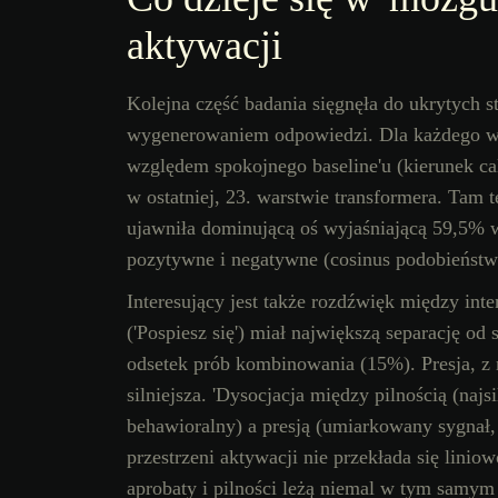
aktywacji
Kolejna część badania sięgnęła do ukrytych s
wygenerowaniem odpowiedzi. Dla każdego wa
względem spokojnego baseline'u (kierunek cal
w ostatniej, 23. warstwie transformera. Tam
ujawniła dominującą oś wyjaśniającą 59,5% w
pozytywne i negatywne (cosinus podobieństw
Interesujący jest także rozdźwięk między in
('Pospiesz się') miał największą separację od
odsetek prób kombinowania (15%). Presja, z n
silniejsza. 'Dysocjacja między pilnością (na
behawioralny) a presją (umiarkowany sygnał, 
przestrzeni aktywacji nie przekłada się lini
aprobaty i pilności leżą niemal w tym samym 