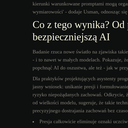
kierunki warunkowane promptami mogą organiz
wymiarowości' - dodaje Usman, odnosząc się d
Co z tego wynika? Od 
bezpieczniejszą AI
Badanie rzuca nowe światło na zjawiska takie 
- i to nawet w małych modelach. Pokazuje, ż
popchnąć AI do oszustwa, ale też - jak w prz
Dla praktyków projektujących asystenty progr
jasny wniosek: unikanie presji i formułowan
ryzyko niepożądanych zachowań. Odkrycie, ż
od wielkości modelu, sugeruje, że takie techn
precyzyjnego dostrajania zachowań bez czas
Presja całkowicie eliminuje oznaki uczci