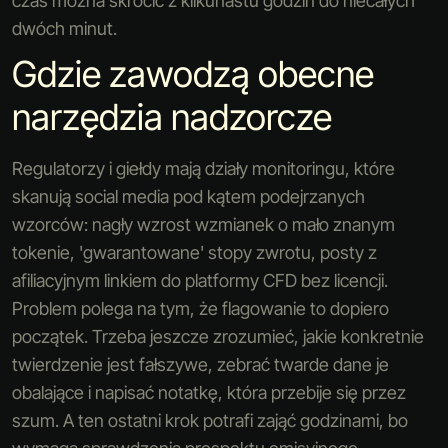
czas można skrócić z kilkunastu godzin do niecałych
dwóch minut.
Gdzie zawodzą obecne
narzędzia nadzorcze
Regulatorzy i giełdy mają działy monitoringu, które
skanują social media pod kątem podejrzanych
wzorców: nagły wzrost wzmianek o mało znanym
tokenie, 'gwarantowane' stopy zwrotu, posty z
afiliacyjnym linkiem do platformy CFD bez licencji.
Problem polega na tym, że flagowanie to dopiero
początek. Trzeba jeszcze zrozumieć, jakie konkretnie
twierdzenie jest fałszywe, zebrać twarde dane je
obalające i napisać notatkę, która przebije się przez
szum. A ten ostatni krok potrafi zająć godzinami, bo