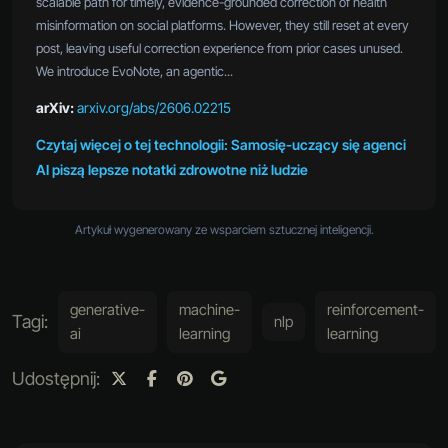
scalable path for timely, evidence-grounded correction of health
misinformation on social platforms. However, they still reset at every
post, leaving useful correction experience from prior cases unused.
We introduce EvoNote, an agentic...
arXiv:
arxiv.org/abs/2606.02215
Czytaj więcej o tej technologii: Samosię-uczący się agenci
AI piszą lepsze notatki zdrowotne niż ludzie
Artykuł wygenerowany ze wsparciem sztucznej inteligencji.
generative-
machine-
reinforcement-
Tagi:
nlp
ai
learning
learning
Udostępnij: