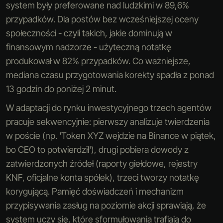
system były preferowane nad ludzkimi w 89,6%
przypadków. Dla postów bez wcześniejszej oceny
społeczności - czyli takich, jakie dominują w
finansowym nadzorze - użyteczną notatkę
produkował w 82% przypadków. Co ważniejsze,
mediana czasu przygotowania korekty spadła z ponad
13 godzin do poniżej 2 minut.
W adaptacji do rynku inwestycyjnego trzech agentów
pracuje sekwencyjnie: pierwszy analizuje twierdzenia
w poście (np. 'Token XYZ wejdzie na Binance w piątek,
bo CEO to potwierdził'), drugi pobiera dowody z
zatwierdzonych źródeł (raporty giełdowe, rejestry
KNF, oficjalne konta spółek), trzeci tworzy notatkę
korygującą. Pamięć doświadczeń i mechanizm
przypisywania zasług na poziomie akcji sprawiają, że
system uczy się, które sformułowania trafiają do