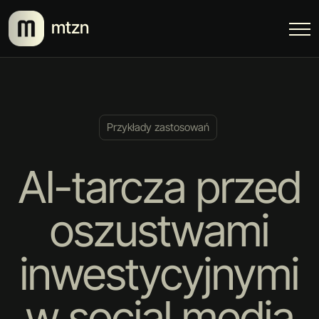
mtzn
Przykłady zastosowań
AI-tarcza przed
oszustwami
inwestycyjnymi
w social media