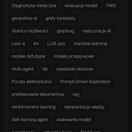
Diagnostyka medyczna
ewaluacja modeli
FARS
generative-ai
grafy kontekstu
Granica możliwości
graphrag
Halucynacje AI
Lean 4
llm
LLM Jury
machine-learning
modele dyfuzyjne
modele przepływowe
multi-agent
nlp
osadzanie obrazow
Poczta elektroniczna
Prompt-Driven Exploration
przetwarzanie dokumentow
rag
reinforcement-learning
reprezentacja wiedzy
Self-learning agent
skalowanie modeli