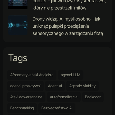
budżet – jak wdrożyć asystenta CEO,
który nie przestrzeli limitów
Drony widzą, AI myśli osobno – jak
uniknąć pułapki przeciążenia
sensorycznego w zarządzaniu flotą
Tags
Afroamerykański Angielski
agenci LLM
agenci proaktywni
Agent AI
Agentic Viability
Ataki adwersarialne
Autoformalizacja
Backdoor
Benchmarking
Bezpieczeństwo AI