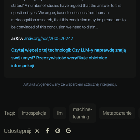
states? A number of studies have argued that the answer to this
question is yes. We argue, based on lessons from human
metacognition research, that this conclusion may be premature: to
be convinced of this conclusion we need to distin...
arXiv:
arxiv.org/abs/2605.26242
Czytaj więcej o tej technologii: Czy LLM-y naprawdę znają
swój umysł? Rzeczywistość weryfikuje obietnice
introspekcji
Artykuł wygenerowany ze wsparciem sztucznej inteligencji.
machine-
Tagi:
Introspekcja
llm
Metapoznanie
learning
Udostępnij: