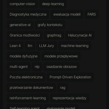
computer-vision
deep-learning
Diagnostyka medyczna
ewaluacja modeli
FARS
generative-ai
grafy kontekstu
Granica możliwości
graphrag
Halucynacje AI
Lean 4
llm
LLM Jury
machine-learning
modele dyfuzyjne
modele przepływowe
multi-agent
nlp
osadzanie obrazow
Poczta elektroniczna
Prompt-Driven Exploration
przetwarzanie dokumentow
rag
reinforcement-learning
reprezentacja wiedzy
Self-learning agent
skalowanie modeli