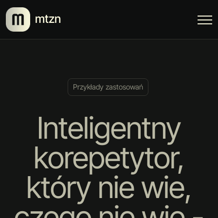
mtzn
Przykłady zastosowań
Inteligentny
korepetytor,
który nie wie,
czego nie wie -