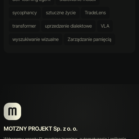
sycophancy
sztuczne życie
TradeLens
transformer
uprzedzenie dialektowe
VLA
wyszukiwanie wizualne
Zarządzanie pamięcią
MOTZNY PROJEKT Sp. z o. o.
Wdrazamy agenty SI, machine learning, automatyzacje i aplikacje,