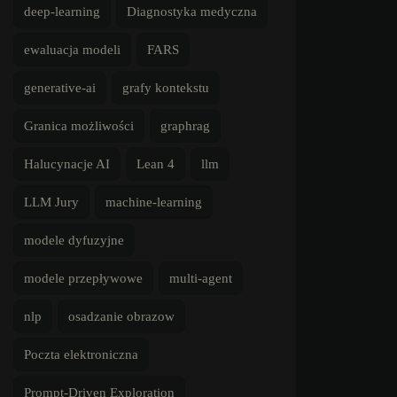
deep-learning
Diagnostyka medyczna
ewaluacja modeli
FARS
generative-ai
grafy kontekstu
Granica możliwości
graphrag
Halucynacje AI
Lean 4
llm
LLM Jury
machine-learning
modele dyfuzyjne
modele przepływowe
multi-agent
nlp
osadzanie obrazow
Poczta elektroniczna
Prompt-Driven Exploration