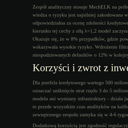
Zespół analityczny stosuje MechELK na próbc
wiedza o ryzyku jest najsilniej zakodowana 
odpowiedzialna za ocenę zdolności kredytow
kierunku tej cechy z siłą λ=1,2 model zaczyn
Okazuje się, że w 8% przypadków, gdzie po
wskazywała wysokie ryzyko. Wdrożenie filtra
niespodziewanych defaultów o 12% w kolejn
Korzyści i zwrot z inw
Dla portfela kredytowego wartego 500 milio
oznaczać uniknięcie strat rzędu 3 do 5 mil
modelu ani wymiany infrastruktury - działa 
to przede wszystkim czas analityków na kalib
zewnętrznego zespołu zamyka się w 4-6 tygo
Dodatkową korzyścią jest zgodność regulacyj