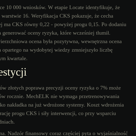
e 10 000 wniosków. W etapie Locate identyfikuje, że
w warstwie 16. Weryfikacja CKS pokazuje, że cecha
ej ma CKS równy 0,22 - powyżej progu 0,15. Po dodaniu
a generować oceny ryzyka, które wcześniej tłumił.
wierzchniowa ocena była pozytywna, wewnętrzna ocena
 opartego na wydobytej wiedzy zmniejszyło liczbę
ym kwartale.
estycji
nów złotych poprawa precyzji oceny ryzyka o 7% może
ionów rocznie. MechELK nie wymaga przetrenowywania
jako nakładka na już wdrożone systemy. Koszt wdrożenia
rację progu CKS i siły interwencji, co przy wsparciu
dniach.
na. Nadzór finansowy coraz częściej pyta o wyjaśnialność