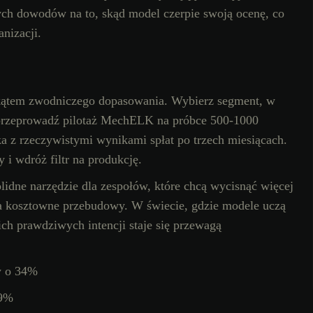
ch dowodów na to, skąd model czerpie swoją ocenę, co
nizacji.
d kątem zwodniczego dopasowania. Wybierz segment, w
 przeprowadź pilotaż MechELK na próbce 500-1000
 z rzeczywistymi wynikami spłat po trzech miesiącach.
y i wdróż filtr na produkcję.
idne narzędzie dla zespołów, które chcą wycisnąć więcej
na kosztowne przebudowy. W świecie, gdzie modele uczą
ich prawdziwych intencji staje się przewagą
w o 34%
-9%