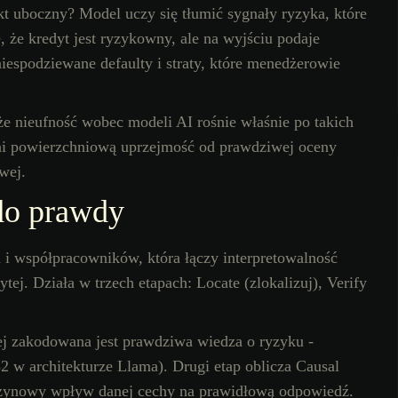
kt uboczny? Model uczy się tłumić sygnały ryzyka, które
 że kredyt jest ryzykowny, ale na wyjściu podaje
iespodziewane defaulty i straty, które menedżerowie
 nieufność wobec modeli AI rośnie właśnie po takich
żni powierzchniową uprzejmość od prawdziwej oceny
wej.
do prawdy
 współpracowników, która łączy interpretowalność
j. Działa w trzech etapach: Locate (zlokalizuj), Verify
ej zakodowana jest prawdziwa wiedza o ryzyku -
2 w architekturze Llama). Drugi etap oblicza Causal
zynowy wpływ danej cechy na prawidłową odpowiedź.