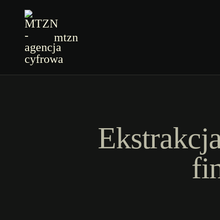
mtzn
Ekstrakcj
fi