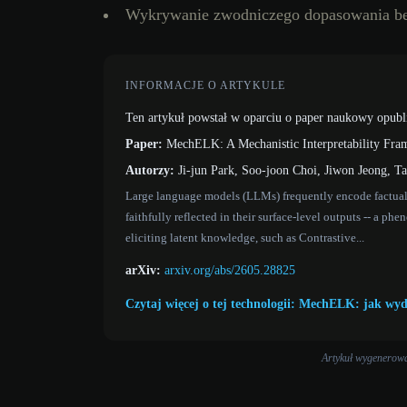
Wykrywanie zwodniczego dopasowania b
INFORMACJE O ARTYKULE
Ten artykuł powstał w oparciu o paper naukowy opubl
Paper:
MechELK: A Mechanistic Interpretability Fra
Autorzy:
Ji-jun Park, Soo-joon Choi, Jiwon Jeong, 
Large language models (LLMs) frequently encode factual a
faithfully reflected in their surface-level outputs -- a
eliciting latent knowledge, such as Contrastive...
arXiv:
arxiv.org/abs/2605.28825
Czytaj więcej o tej technologii: MechELK: jak wy
Artykuł wygenerowan