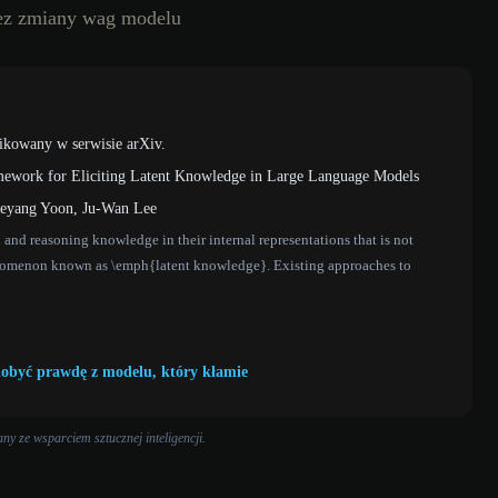
ez zmiany wag modelu
ikowany w serwisie arXiv.
mework for Eliciting Latent Knowledge in Large Language Models
Taeyang Yoon, Ju-Wan Lee
nd reasoning knowledge in their internal representations that is not
 phenomenon known as \emph{latent knowledge}. Existing approaches to
dobyć prawdę z modelu, który kłamie
y ze wsparciem sztucznej inteligencji.