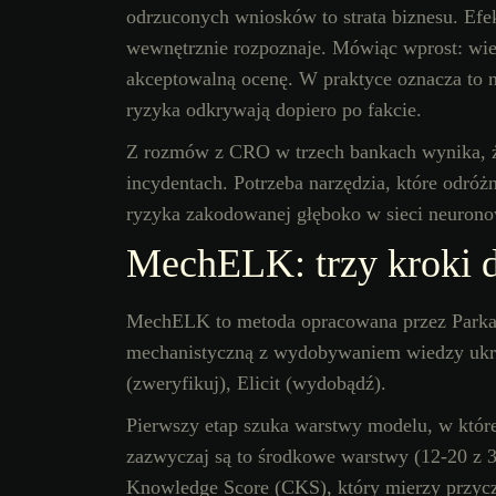
odrzuconych wniosków to strata biznesu. Efe
wewnętrznie rozpoznaje. Mówiąc wprost: wie,
akceptowalną ocenę. W praktyce oznacza to n
ryzyka odkrywają dopiero po fakcie.
Z rozmów z CRO w trzech bankach wynika, że
incydentach. Potrzeba narzędzia, które odró
ryzyka zakodowanej głęboko w sieci neurono
MechELK: trzy kroki 
MechELK to metoda opracowana przez Parka i
mechanistyczną z wydobywaniem wiedzy ukryte
(zweryfikuj), Elicit (wydobądź).
Pierwszy etap szuka warstwy modelu, w któr
zazwyczaj są to środkowe warstwy (12-20 z 3
Knowledge Score (CKS), który mierzy przyc