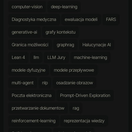
computer-vision
deep-learning
Diagnostyka medyczna
ewaluacja modeli
FARS
generative-ai
grafy kontekstu
Granica możliwości
graphrag
Halucynacje AI
Lean 4
llm
LLM Jury
machine-learning
modele dyfuzyjne
modele przepływowe
multi-agent
nlp
osadzanie obrazow
Poczta elektroniczna
Prompt-Driven Exploration
przetwarzanie dokumentow
rag
reinforcement-learning
reprezentacja wiedzy