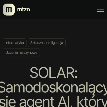
mtzn
Informatyka
Sztuczna inteligencja
Uczenie maszynowe
SOLAR:
Samodoskonaląc
się agent AI, któr