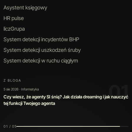
Asystent księgowy
HR pulse
liczGrupa
System detekcji incydentów BHP
System detekcji uszkodzeń śruby
System detekcji w ruchu ciągłym
Z BLOGA
02
30 lip 2026 · Sztuczna inteligencja
Kiedy automatyzacja jest warta swojej ceny: jak zbudowaliśmy
narzędzie, które poprawia samo siebie
02 / 05