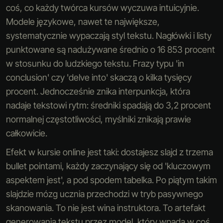
coś, co każdy twórca kursów wyczuwa intuicyjnie.
Modele językowe, nawet te największe,
systematycznie wypaczają styl tekstu. Nagłówki i listy
punktowane są nadużywane średnio o 16 853 procent
w stosunku do ludzkiego tekstu. Frazy typu 'in
conclusion' czy 'delve into' skaczą o kilka tysięcy
procent. Jednocześnie znika interpunkcja, która
nadaje tekstowi rytm: średniki spadają do 3,2 procent
normalnej częstotliwości, myślniki znikają prawie
całkowicie.
Efekt w kursie online jest taki: dostajesz slajd z trzema
bullet pointami, każdy zaczynający się od 'kluczowym
aspektem jest', a pod spodem tabelka. Po piątym takim
slajdzie mózg ucznia przechodzi w tryb pasywnego
skanowania. To nie jest wina instruktora. To artefakt
generowania tekstu przez model, który wpada w coś,