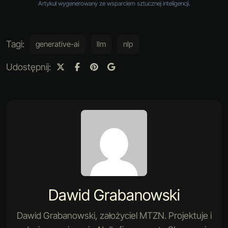
Artykuł wygenerowany ze wsparciem sztucznej inteligencji.
Tagi:
generative-ai
llm
nlp
Udostępnij:
Dawid Grabanowski
Dawid Grabanowski, założyciel MTZN. Projektuje i