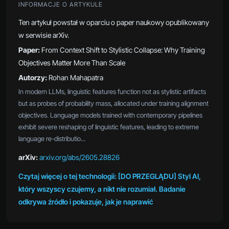
INFORMACJE O ARTYKULE
Ten artykuł powstał w oparciu o paper naukowy opublikowany
w serwisie arXiv.
Paper:
From Context Shift to Stylistic Collapse: Why Training
Objectives Matter More Than Scale
Autorzy:
Rohan Mahapatra
In modern LLMs, linguistic features function not as stylistic artifacts
but as probes of probability mass, allocated under training alignment
objectives. Language models trained with contemporary pipelines
exhibit severe reshaping of linguistic features, leading to extreme
language re-distributio...
arXiv:
arxiv.org/abs/2605.28826
Czytaj więcej o tej technologii: [DO PRZEGLĄDU] Styl AI,
który wszyscy czujemy, a nikt nie rozumiał. Badanie
odkrywa źródło i pokazuje, jak je naprawić