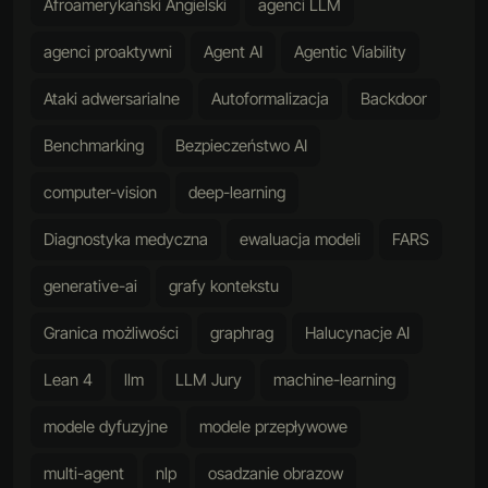
Afroamerykański Angielski
agenci LLM
agenci proaktywni
Agent AI
Agentic Viability
Ataki adwersarialne
Autoformalizacja
Backdoor
Benchmarking
Bezpieczeństwo AI
computer-vision
deep-learning
Diagnostyka medyczna
ewaluacja modeli
FARS
generative-ai
grafy kontekstu
Granica możliwości
graphrag
Halucynacje AI
Lean 4
llm
LLM Jury
machine-learning
modele dyfuzyjne
modele przepływowe
multi-agent
nlp
osadzanie obrazow