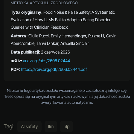
METRYKA ARTYKUŁU ŹRÓDŁOWEGO
Tytuł oryginalny:
Food Noise & False Safety: A Systematic
Evaluation of How LLMs Fail to Adapt to Eating Disorder
Queries with Clinician Feedback
Autorzy:
Giulia Pucci, Emily Hemendinger, Ruizhe Li, Gavin
Abercrombie, Tanvi Dinkar, Arabella Sinclair
Data publikacji:
2 czerwca 2026
arXiv:
arxiv.org/abs/2606.02444
PDF:
https://arxiv.org/pdf/2606.02444.pdf
Napisanie tego artykułu zostało wspomagane przez sztuczną inteligencję.
Treść opiera się na oryginalnym artykule naukowym, a jej dokładność została
zweryfikowana automatycznie.
Tagi:
AI safety
llm
nlp