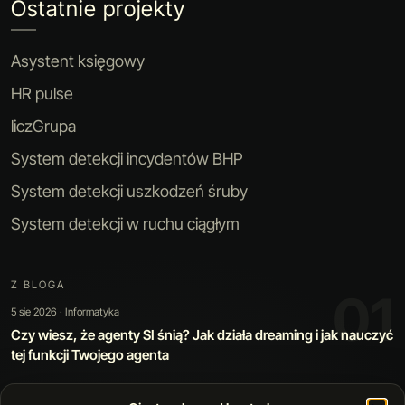
Ostatnie projekty
Asystent księgowy
HR pulse
liczGrupa
System detekcji incydentów BHP
System detekcji uszkodzeń śruby
System detekcji w ruchu ciągłym
Z BLOGA
02
30 lip 2026 · Sztuczna inteligencja
Kiedy automatyzacja jest warta swojej ceny: jak zbudowaliśmy
narzędzie, które poprawia samo siebie