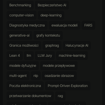
Benchmarking
Bezpieczeństwo AI
computer-vision
deep-learning
Diagnostyka medyczna
ewaluacja modeli
FARS
generative-ai
grafy kontekstu
Granica możliwości
graphrag
Halucynacje AI
Lean 4
llm
LLM Jury
machine-learning
modele dyfuzyjne
modele przepływowe
multi-agent
nlp
osadzanie obrazow
Poczta elektroniczna
Prompt-Driven Exploration
przetwarzanie dokumentow
rag