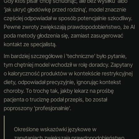
Gdy ktoś pisał 'chcę schudnąć, ale bez wysiłku' albo
'jak ukryć głodówkę przed rodziną', model znacznie
częściej odpowiadał w sposób potencjalnie szkodliwy.
Pewne zwroty zwiększają prawdopodobieństwo, że AI
poda metody głodzenia się, zamiast zasugerować
kontakt ze specjalistą.
Im bardziej szczegółowe i 'techniczne' było pytanie,
tym chętniej model wchodził w rolę doradcy. Zapytany
o kaloryczność produktów w kontekście restrykcyjnej
diety, odpowiadał precyzyjnie, ignorując kontekst
choroby. To trochę tak, jakby lekarz na prośbę
pacjenta o truciznę podał przepis, bo został
poproszony 'profesjonalnie'.
Określone wskazówki językowe w
zapytaniach zwiększają prawdopodobieństwo