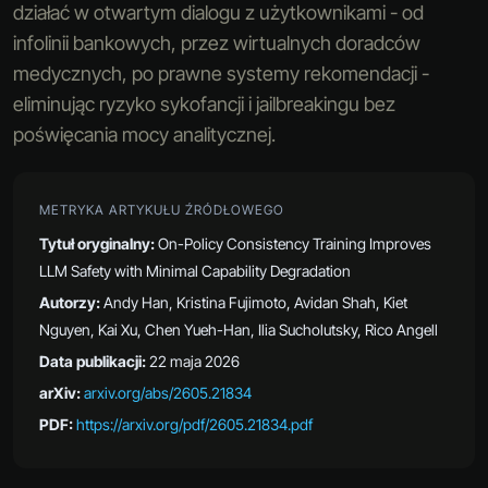
działać w otwartym dialogu z użytkownikami - od
infolinii bankowych, przez wirtualnych doradców
medycznych, po prawne systemy rekomendacji -
eliminując ryzyko sykofancji i jailbreakingu bez
poświęcania mocy analitycznej.
METRYKA ARTYKUŁU ŹRÓDŁOWEGO
Tytuł oryginalny:
On-Policy Consistency Training Improves
LLM Safety with Minimal Capability Degradation
Autorzy:
Andy Han, Kristina Fujimoto, Avidan Shah, Kiet
Nguyen, Kai Xu, Chen Yueh-Han, Ilia Sucholutsky, Rico Angell
Data publikacji:
22 maja 2026
arXiv:
arxiv.org/abs/2605.21834
PDF:
https://arxiv.org/pdf/2605.21834.pdf