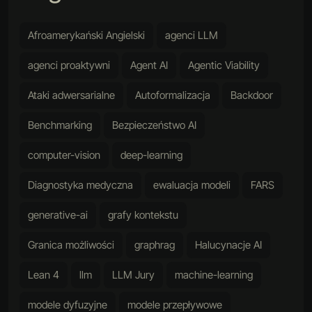
Afroamerykański Angielski
agenci LLM
agenci proaktywni
Agent AI
Agentic Viability
Ataki adwersarialne
Autoformalizacja
Backdoor
Benchmarking
Bezpieczeństwo AI
computer-vision
deep-learning
Diagnostyka medyczna
ewaluacja modeli
FARS
generative-ai
grafy kontekstu
Granica możliwości
graphrag
Halucynacje AI
Lean 4
llm
LLM Jury
machine-learning
modele dyfuzyjne
modele przepływowe