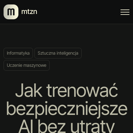
mtzn
Informatyka
Sztuczna inteligencja
Uczenie maszynowe
Jak trenować
bezpieczniejsze
AI bez utraty