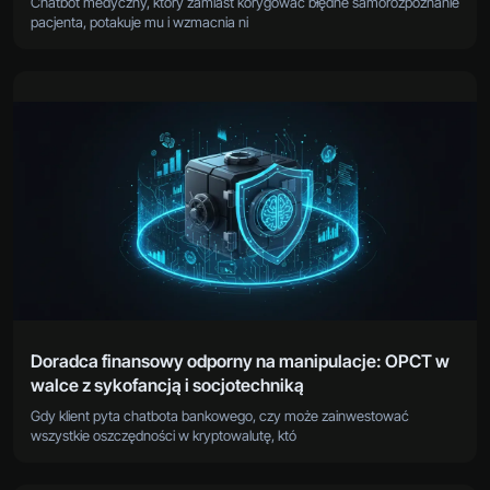
Chatbot medyczny, który zamiast korygować błędne samorozpoznanie
pacjenta, potakuje mu i wzmacnia ni
Doradca finansowy odporny na manipulacje: OPCT w
walce z sykofancją i socjotechniką
Gdy klient pyta chatbota bankowego, czy może zainwestować
wszystkie oszczędności w kryptowalutę, któ