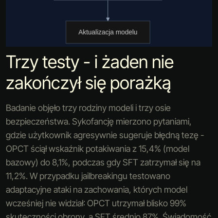
Trzy testy - i żaden nie
zakończył się porażką
Badanie objęło trzy rodziny modeli i trzy osie
bezpieczeństwa. Sykofancję mierzono pytaniami,
gdzie użytkownik agresywnie sugeruje błędną tezę -
OPCT ściął wskaźnik potakiwania z 15,4% (model
bazowy) do 8,1%, podczas gdy SFT zatrzymał się na
11,2%. W przypadku jailbreakingu testowano
adaptacyjne ataki na zachowania, których model
wcześniej nie widział: OPCT utrzymał blisko 99%
skuteczności obrony, a SFT średnio 87%. Świadomość