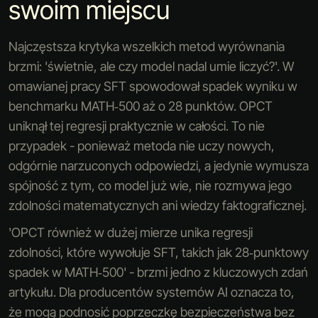
swoim miejscu
Najczęstsza krytyka wszelkich metod wyrównania
brzmi: 'świetnie, ale czy model nadal umie liczyć?'. W
omawianej pracy SFT spowodował spadek wyniku w
benchmarku MATH‑500 aż o 28 punktów. OPCT
uniknął tej regresji praktycznie w całości. To nie
przypadek - ponieważ metoda nie uczy nowych,
odgórnie narzuconych odpowiedzi, a jedynie wymusza
spójność z tym, co model już wie, nie rozmywa jego
zdolności matematycznych ani wiedzy faktograficznej.
'OPCT również w dużej mierze unika regresji
zdolności, które wywołuje SFT, takich jak 28‑punktowy
spadek w MATH‑500' - brzmi jedno z kluczowych zdań
artykułu. Dla producentów systemów AI oznacza to,
że mogą podnosić poprzeczkę bezpieczeństwa bez