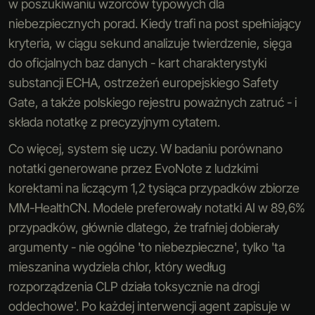
w poszukiwaniu wzorców typowych dla
niebezpiecznych porad. Kiedy trafi na post spełniający
kryteria, w ciągu sekund analizuje twierdzenie, sięga
do oficjalnych baz danych - kart charakterystyki
substancji ECHA, ostrzeżeń europejskiego Safety
Gate, a także polskiego rejestru poważnych zatruć - i
składa notatkę z precyzyjnym cytatem.
Co więcej, system się uczy. W badaniu porównano
notatki generowane przez EvoNote z ludzkimi
korektami na liczącym 1,2 tysiąca przypadków zbiorze
MM-HealthCN. Modele preferowały notatki AI w 89,6%
przypadków, głównie dlatego, że trafniej dobierały
argumenty - nie ogólne 'to niebezpieczne', tylko 'ta
mieszanina wydziela chlor, który według
rozporządzenia CLP działa toksycznie na drogi
oddechowe'. Po każdej interwencji agent zapisuje w