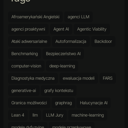
Afroamerykański Angielski
agenci LLM
agenci proaktywni
Agent AI
Agentic Viability
Ataki adwersarialne
Autoformalizacja
Backdoor
Benchmarking
Bezpieczeństwo AI
computer-vision
deep-learning
Diagnostyka medyczna
ewaluacja modeli
FARS
generative-ai
grafy kontekstu
Granica możliwości
graphrag
Halucynacje AI
Lean 4
llm
LLM Jury
machine-learning
modele dyfuzyjne
modele przepływowe