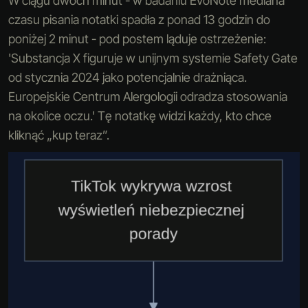
W ciągu dwóch minut - w badaniu EvoNote mediana
czasu pisania notatki spadła z ponad 13 godzin do
poniżej 2 minut - pod postem ląduje ostrzeżenie:
'Substancja X figuruje w unijnym systemie Safety Gate
od stycznia 2024 jako potencjalnie drażniąca.
Europejskie Centrum Alergologii odradza stosowania
na okolice oczu.' Tę notatkę widzi każdy, kto chce
kliknąć „kup teraz”.