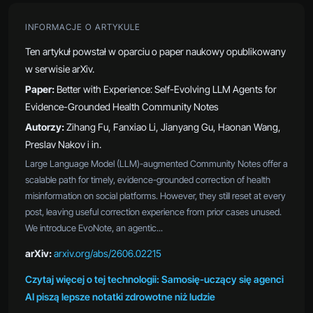
INFORMACJE O ARTYKULE
Ten artykuł powstał w oparciu o paper naukowy opublikowany
w serwisie arXiv.
Paper:
Better with Experience: Self-Evolving LLM Agents for
Evidence-Grounded Health Community Notes
Autorzy:
Zihang Fu, Fanxiao Li, Jianyang Gu, Haonan Wang,
Preslav Nakov i in.
Large Language Model (LLM)-augmented Community Notes offer a
scalable path for timely, evidence-grounded correction of health
misinformation on social platforms. However, they still reset at every
post, leaving useful correction experience from prior cases unused.
We introduce EvoNote, an agentic...
arXiv:
arxiv.org/abs/2606.02215
Czytaj więcej o tej technologii: Samosię-uczący się agenci
AI piszą lepsze notatki zdrowotne niż ludzie