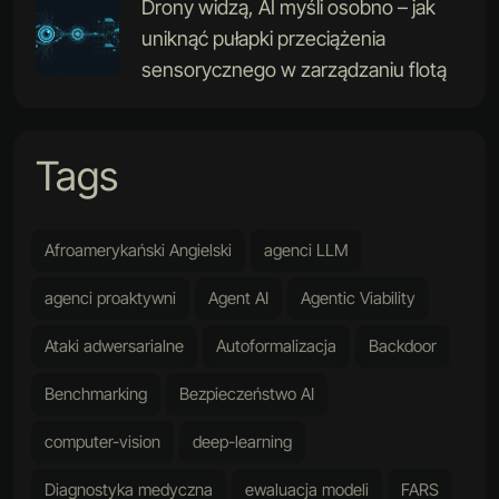
Drony widzą, AI myśli osobno – jak
uniknąć pułapki przeciążenia
sensorycznego w zarządzaniu flotą
Tags
Afroamerykański Angielski
agenci LLM
agenci proaktywni
Agent AI
Agentic Viability
Ataki adwersarialne
Autoformalizacja
Backdoor
Benchmarking
Bezpieczeństwo AI
computer-vision
deep-learning
Diagnostyka medyczna
ewaluacja modeli
FARS