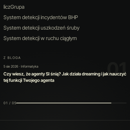
liczGrupa
System detekcji incydentów BHP
System detekcji uszkodzeń śruby
System detekcji w ruchu ciągłym
Z BLOGA
02
30 lip 2026 · Sztuczna inteligencja
Kiedy automatyzacja jest warta swojej ceny: jak zbudowaliśmy
narzędzie, które poprawia samo siebie
02 / 05