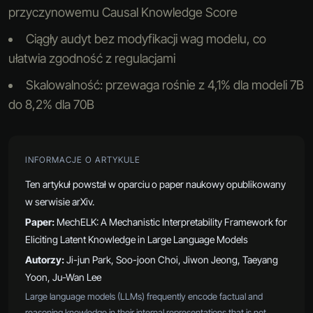
przyczynowemu Causal Knowledge Score
Ciągły audyt bez modyfikacji wag modelu, co
ułatwia zgodność z regulacjami
Skalowalność: przewaga rośnie z 4,1% dla modeli 7B
do 8,2% dla 70B
INFORMACJE O ARTYKULE
Ten artykuł powstał w oparciu o paper naukowy opublikowany
w serwisie arXiv.
Paper:
MechELK: A Mechanistic Interpretability Framework for
Eliciting Latent Knowledge in Large Language Models
Autorzy:
Ji-jun Park, Soo-joon Choi, Jiwon Jeong, Taeyang
Yoon, Ju-Wan Lee
Large language models (LLMs) frequently encode factual and
reasoning knowledge in their internal representations that is not