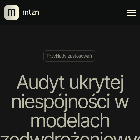
mtzn
Przykłady zastosowań
Audyt ukrytej
niespójności w
modelach
rzedwdrożeniowy