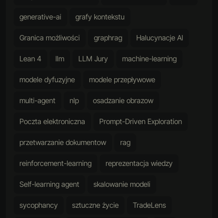
generative-ai
grafy kontekstu
Granica możliwości
graphrag
Halucynacje AI
Lean 4
llm
LLM Jury
machine-learning
modele dyfuzyjne
modele przepływowe
multi-agent
nlp
osadzanie obrazow
Poczta elektroniczna
Prompt-Driven Exploration
przetwarzanie dokumentow
rag
reinforcement-learning
reprezentacja wiedzy
Self-learning agent
skalowanie modeli
sycophancy
sztuczne życie
TradeLens