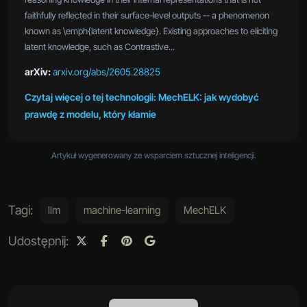
faithfully reflected in their surface-level outputs -- a phenomenon
known as \emph{latent knowledge}. Existing approaches to eliciting
latent knowledge, such as Contrastive...
arXiv:
arxiv.org/abs/2605.28825
Czytaj więcej o tej technologii: MechELK: jak wydobyć
prawdę z modelu, który kłamie
Artykuł wygenerowany ze wsparciem sztucznej inteligencji.
Tagi:
llm
machine-learning
MechELK
Udostępnij: