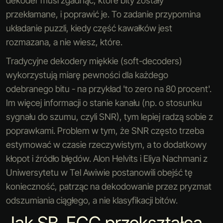
dekoder musi zgadnąć, które bity zostały
przekłamane, i poprawić je. To zadanie przypomina
układanie puzzli, kiedy część kawałków jest
rozmazana, a nie wiesz, które.
Tradycyjne dekodery miękkie (soft-decoders)
wykorzystują miarę pewności dla każdego
odebranego bitu - na przykład 'to zero na 80 procent'.
Im więcej informacji o stanie kanału (np. o stosunku
sygnału do szumu, czyli SNR), tym lepiej radzą sobie z
poprawkami. Problem w tym, że SNR często trzeba
estymować w czasie rzeczywistym, a to dodatkowy
kłopot i źródło błędów. Alon Helvits i Eliya Nachmani z
Uniwersytetu w Tel Awiwie postanowili obejść tę
konieczność, patrząc na dekodowanie przez pryzmat
odszumiania ciągłego, a nie klasyfikacji bitów.
Jak SB-ECC przekształca