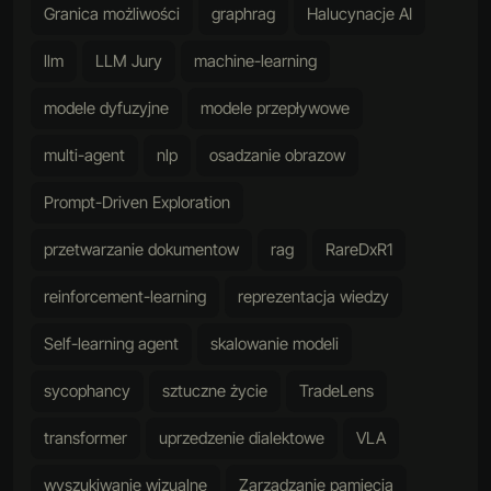
Granica możliwości
graphrag
Halucynacje AI
llm
LLM Jury
machine-learning
modele dyfuzyjne
modele przepływowe
multi-agent
nlp
osadzanie obrazow
Prompt-Driven Exploration
przetwarzanie dokumentow
rag
RareDxR1
reinforcement-learning
reprezentacja wiedzy
Self-learning agent
skalowanie modeli
sycophancy
sztuczne życie
TradeLens
transformer
uprzedzenie dialektowe
VLA
wyszukiwanie wizualne
Zarządzanie pamięcią