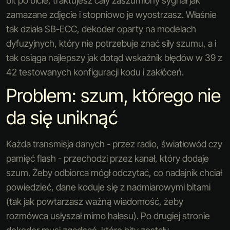
bit po bicie, traktujesz cały zaszumiony sygnał jak
zamazane zdjęcie i stopniowo je wyostrzasz. Właśnie
tak działa SB-ECC, dekoder oparty na modelach
dyfuzyjnych, który nie potrzebuje znać siły szumu, a i
tak osiąga najlepszy jak dotąd wskaźnik błędów w 39 z
42 testowanych konfiguracji kodu i zakłóceń.
Problem: szum, którego nie
da się uniknąć
Każda transmisja danych - przez radio, światłowód czy
pamięć flash - przechodzi przez kanał, który dodaje
szum. Żeby odbiorca mógł odczytać, co nadajnik chciał
powiedzieć, dane koduje się z nadmiarowymi bitami
(tak jak powtarzasz ważną wiadomość, żeby
rozmówca usłyszał mimo hałasu). Po drugiej stronie