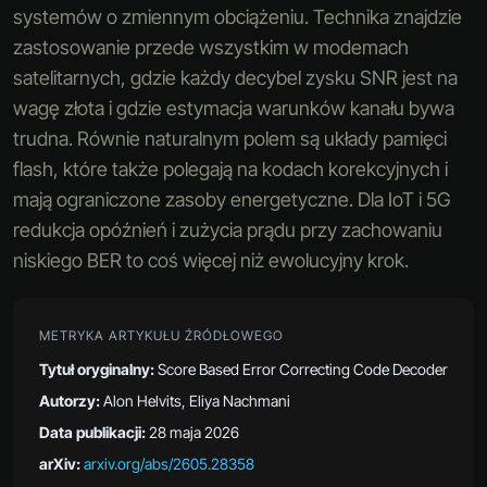
systemów o zmiennym obciążeniu. Technika znajdzie
zastosowanie przede wszystkim w modemach
satelitarnych, gdzie każdy decybel zysku SNR jest na
wagę złota i gdzie estymacja warunków kanału bywa
trudna. Równie naturalnym polem są układy pamięci
flash, które także polegają na kodach korekcyjnych i
mają ograniczone zasoby energetyczne. Dla IoT i 5G
redukcja opóźnień i zużycia prądu przy zachowaniu
niskiego BER to coś więcej niż ewolucyjny krok.
METRYKA ARTYKUŁU ŹRÓDŁOWEGO
Tytuł oryginalny:
Score Based Error Correcting Code Decoder
Autorzy:
Alon Helvits, Eliya Nachmani
Data publikacji:
28 maja 2026
arXiv:
arxiv.org/abs/2605.28358