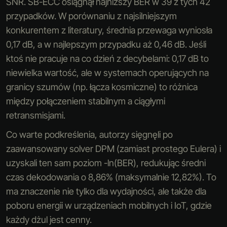
SNR. SB-ECC osiągnął najniższy BER w 39 z tych 42
przypadków. W porównaniu z najsilniejszym
konkurentem z literatury, średnia przewaga wyniosła
0,17 dB, a w najlepszym przypadku aż 0,46 dB. Jeśli
ktoś nie pracuje na co dzień z decybelami: 0,17 dB to
niewielka wartość, ale w systemach operujących na
granicy szumów (np. łącza kosmiczne) to różnica
między połączeniem stabilnym a ciągłymi
retransmisjami.
Co warte podkreślenia, autorzy sięgnęli po
zaawansowany solver DPM (zamiast prostego Eulera) i
uzyskali ten sam poziom -ln(BER), redukując średni
czas dekodowania o 8,86% (maksymalnie 12,82%). To
ma znaczenie nie tylko dla wydajności, ale także dla
poboru energii w urządzeniach mobilnych i IoT, gdzie
każdy dżul jest cenny.