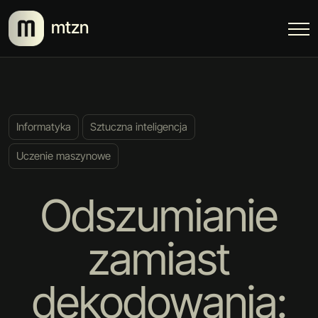
mtzn
Informatyka
Sztuczna inteligencja
Uczenie maszynowe
Odszumianie
zamiast
dekodowania: