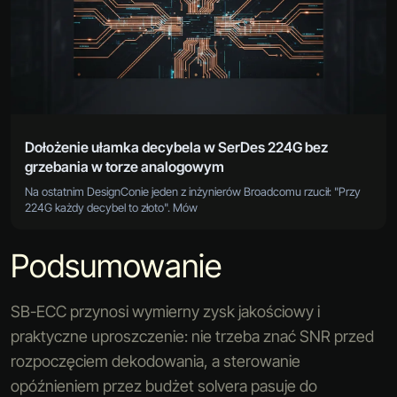
Dołożenie ułamka decybela w SerDes 224G bez
grzebania w torze analogowym
Na ostatnim DesignConie jeden z inżynierów Broadcomu rzucił: "Przy
224G każdy decybel to złoto". Mów
Podsumowanie
SB-ECC przynosi wymierny zysk jakościowy i
praktyczne uproszczenie: nie trzeba znać SNR przed
rozpoczęciem dekodowania, a sterowanie
opóźnieniem przez budżet solvera pasuje do