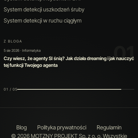
System detekcji uszkodzeń śruby
System detekcji w ruchu ciągłym
Z BLOGA
02
30 lip 2026 · Sztuczna inteligencja
Kiedy automatyzacja jest warta swojej ceny: jak zbudowaliśmy
narzędzie, które poprawia samo siebie
02 / 05
Blog
Polityka prywatności
Regulamin
© 2026 MOTZNY PROJEKT Sp. z o. o. Wszystkie