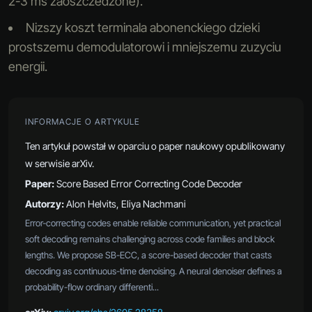
2-3 ms zaoszczedzone).
Nizszy koszt terminala abonenckiego dzieki
prostszemu demodulatorowi i mniejszemu zuzyciu
energii.
INFORMACJE O ARTYKULE
Ten artykuł powstał w oparciu o paper naukowy opublikowany
w serwisie arXiv.
Paper:
Score Based Error Correcting Code Decoder
Autorzy:
Alon Helvits, Eliya Nachmani
Error-correcting codes enable reliable communication, yet practical
soft decoding remains challenging across code families and block
lengths. We propose SB-ECC, a score-based decoder that casts
decoding as continuous-time denoising. A neural denoiser defines a
probability-flow ordinary differenti...