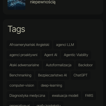
niepewnością
Tags
Afroamerykański Angielski
agenci LLM
agenci proaktywni
Agent AI
Agentic Viability
Ataki adwersarialne
Autoformalizacja
Backdoor
Benchmarking
Bezpieczeństwo AI
ChatGPT
computer-vision
deep-learning
Diagnostyka medyczna
ewaluacja modeli
FARS
generative-ai
grafy kontekstu