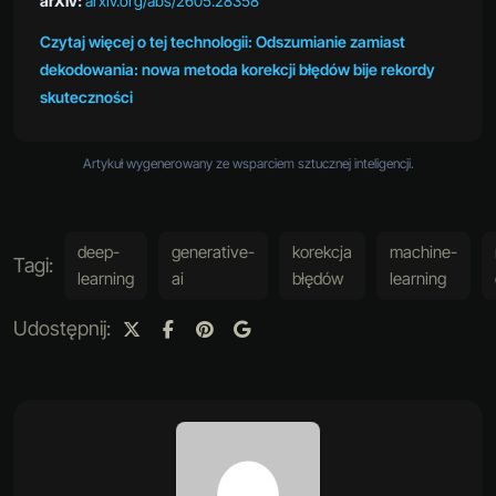
arXiv:
arxiv.org/abs/2605.28358
Czytaj więcej o tej technologii: Odszumianie zamiast
dekodowania: nowa metoda korekcji błędów bije rekordy
skuteczności
Artykuł wygenerowany ze wsparciem sztucznej inteligencji.
deep-
generative-
korekcja
machine-
Tagi:
learning
ai
błędów
learning
Udostępnij: