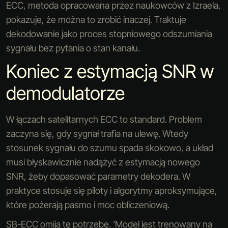
ECC, metoda opracowana przez naukowców z Izraela,
pokazuje, że można to zrobić inaczej. Traktuje
dekodowanie jako proces stopniowego odszumiania
sygnału bez pytania o stan kanału.
Koniec z estymacją SNR w
demodulatorze
W łączach satelitarnych ECC to standard. Problem
zaczyna się, gdy sygnał trafia na ulewę. Wtedy
stosunek sygnału do szumu spada skokowo, a układ
musi błyskawicznie nadążyć z estymacją nowego
SNR, żeby dopasować parametry dekodera. W
praktyce stosuje się piloty i algorytmy aproksymujące,
które pożerają pasmo i moc obliczeniową.
SB-ECC omija tę potrzebę. 'Model jest trenowany na