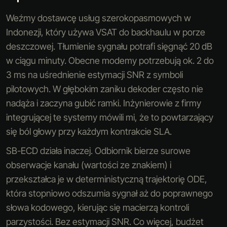
Weźmy dostawcę usług szerokopasmowych w
Indonezji, który używa VSAT do backhaulu w porze
deszczowej. Tłumienie sygnału potrafi sięgnąć 20 dB
w ciągu minuty. Obecne modemy potrzebują ok. 2 do
3 ms na uśrednienie estymacji SNR z symboli
pilotowych. W głębokim zaniku dekoder często nie
nadąża i zaczyna gubić ramki. Inżynierowie z firmy
integrującej te systemy mówili mi, że to powtarzający
się ból głowy przy każdym kontrakcie SLA.
SB-ECD działa inaczej. Odbiornik bierze surowe
obserwacje kanału (wartości ze znakiem) i
przekształca je w deterministyczną trajektorię ODE,
która stopniowo odszumia sygnał aż do poprawnego
słowa kodowego, kierując się macierzą kontroli
parzystości. Bez estymacji SNR. Co więcej, budżet