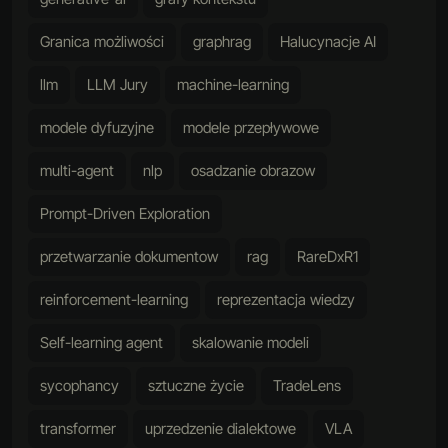
Granica możliwości
graphrag
Halucynacje AI
llm
LLM Jury
machine-learning
modele dyfuzyjne
modele przepływowe
multi-agent
nlp
osadzanie obrazow
Prompt-Driven Exploration
przetwarzanie dokumentow
rag
RareDxR1
reinforcement-learning
reprezentacja wiedzy
Self-learning agent
skalowanie modeli
sycophancy
sztuczne życie
TradeLens
transformer
uprzedzenie dialektowe
VLA