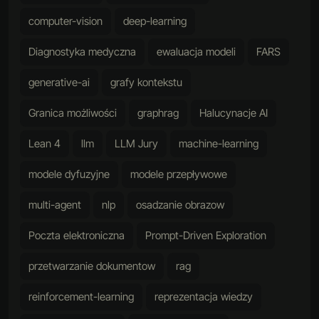
computer-vision
deep-learning
Diagnostyka medyczna
ewaluacja modeli
FARS
generative-ai
grafy kontekstu
Granica możliwości
graphrag
Halucynacje AI
Lean 4
llm
LLM Jury
machine-learning
modele dyfuzyjne
modele przepływowe
multi-agent
nlp
osadzanie obrazow
Poczta elektroniczna
Prompt-Driven Exploration
przetwarzanie dokumentow
rag
reinforcement-learning
reprezentacja wiedzy