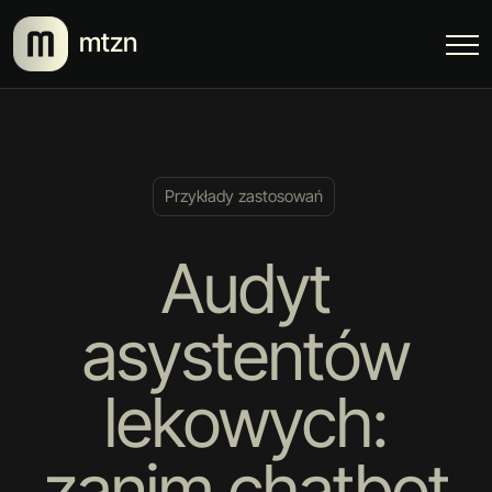
mtzn
Przykłady zastosowań
Audyt
asystentów
lekowych:
zanim chatbot