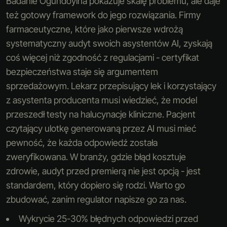
Badanie Ogundoyina pokazuje skalę problemu, ale daje
też gotowy framework do jego rozwiązania. Firmy
farmaceutyczne, które jako pierwsze wdrożą
systematyczny audyt swoich asystentów AI, zyskają
coś więcej niż zgodność z regulacjami - certyfikat
bezpieczeństwa staje się argumentem
sprzedażowym. Lekarz przepisujący lek i korzystający
z asystenta producenta musi wiedzieć, że model
przeszedł testy na halucynacje kliniczne. Pacjent
czytający ulotkę generowaną przez AI musi mieć
pewność, że każda odpowiedź została
zweryfikowana. W branży, gdzie błąd kosztuje
zdrowie, audyt przed premierą nie jest opcją - jest
standardem, który dopiero się rodzi. Warto go
zbudować, zanim regulator napisze go za nas.
Wykrycie 25-30% błędnych odpowiedzi przed