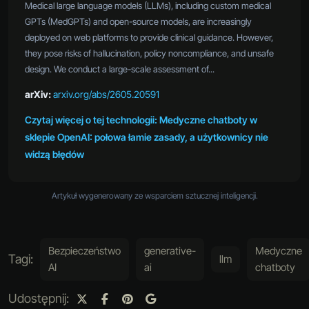
Medical large language models (LLMs), including custom medical
GPTs (MedGPTs) and open-source models, are increasingly
deployed on web platforms to provide clinical guidance. However,
they pose risks of hallucination, policy noncompliance, and unsafe
design. We conduct a large-scale assessment of...
arXiv:
arxiv.org/abs/2605.20591
Czytaj więcej o tej technologii: Medyczne chatboty w
sklepie OpenAI: połowa łamie zasady, a użytkownicy nie
widzą błędów
Artykuł wygenerowany ze wsparciem sztucznej inteligencji.
Bezpieczeństwo
generative-
Medyczne
Tagi:
llm
AI
ai
chatboty
Udostępnij: