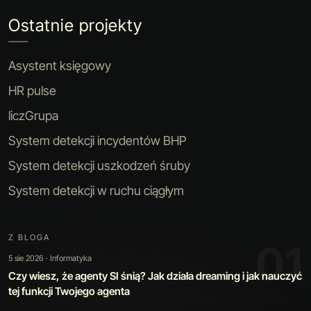
Ostatnie projekty
Asystent księgowy
HR pulse
liczGrupa
System detekcji incydentów BHP
System detekcji uszkodzeń śruby
System detekcji w ruchu ciągłym
Z BLOGA
02
30 lip 2026 · Sztuczna inteligencja
Kiedy automatyzacja jest warta swojej ceny: jak zbudowaliśmy
narzędzie, które poprawia samo siebie