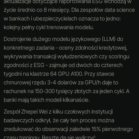
aktualizacje dotyczące raportowania ESG wchodzą w
życie średnio co 8 miesięcy. Dla zespołów data science
w bankach i ubezpieczycielach oznacza to jedno:
kolejny pełny cykl trenowania modelu.
Dostrojenie dużego modelu językowego (LLM) do
konkretnego zadania - oceny zdolności kredytowej,
wykrywania transakcji wyłudzeniowych czy scoringu
zgodności z ESG - zajmuje od dwóch do czterech
tygodni na klastrze 64 GPU A100. Przy stawce
chmurowej rzędu 3-4 dolarów za GPU/h daje to
rachunek na 150-300 tysięcy złotych za jeden cykl. A
banki mają takich modeli kilkanaście.
Zespół Zhepei Wei z kilku czołowych instytucji
badawczych odkrył, że cały ten proces można
zredukować do obserwacji zaledwie 15% pierwotnego
czasu treningu. Resztę da się wyliczyć