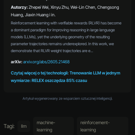
Autorzy:
Zhepei Wei, Xinyu Zhu, Wei-Lin Chen, Chengsong
Huang, Jiaxin Huang i in.
Reinforcement learning with verifiable rewards (RLVR) has become
a dominant paradigm for improving reasoning in large language
models (LLMs), yet the underlying geometry of the resulting
parameter trajectories remains underexplored. In this work, we
demonstrate that RLVR weight trajectories are e...
arXiv:
arxiv.org/abs/2605.21468
Czytaj więcej o tej technologii: Trenowanie LLM w jednym
wymiarze: RELEX oszczędza 85% czasu
Artykuł wygenerowany ze wsparciem sztucznej inteligencji.
machine-
reinforcement-
Tagi:
llm
learning
learning