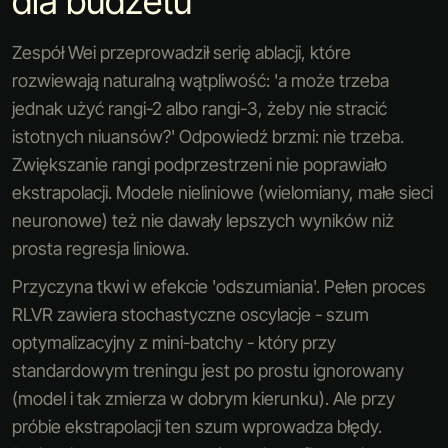
dla budżetu
Zespół Wei przeprowadził serię ablacji, które
rozwiewają naturalną wątpliwość: 'a może trzeba
jednak użyć rangi-2 albo rangi-3, żeby nie stracić
istotnych niuansów?' Odpowiedź brzmi: nie trzeba.
Zwiększanie rangi podprzestrzeni nie poprawiało
ekstrapolacji. Modele nieliniowe (wielomiany, małe sieci
neuronowe) też nie dawały lepszych wyników niż
prosta regresja liniowa.
Przyczyna tkwi w efekcie 'odszumiania'. Pełen proces
RLVR zawiera stochastyczne oscylacje - szum
optymalizacyjny z mini-batchy - który przy
standardowym treningu jest po prostu ignorowany
(model i tak zmierza w dobrym kierunku). Ale przy
próbie ekstrapolacji ten szum wprowadza błędy.