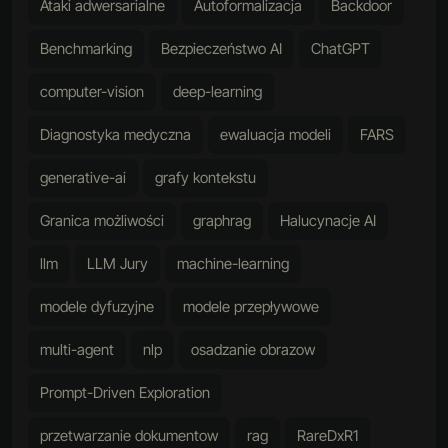
Ataki adwersarialne
Autoformalizacja
Backdoor
Benchmarking
Bezpieczeństwo AI
ChatGPT
computer-vision
deep-learning
Diagnostyka medyczna
ewaluacja modeli
FARS
generative-ai
grafy kontekstu
Granica możliwości
graphrag
Halucynacje AI
llm
LLM Jury
machine-learning
modele dyfuzyjne
modele przepływowe
multi-agent
nlp
osadzanie obrazow
Prompt-Driven Exploration
przetwarzanie dokumentow
rag
RareDxR1