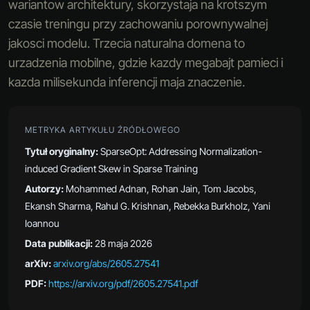
wariantow architektury, skorzystaja na krotszym
czasie treningu przy zachowaniu porownywalnej
jakosci modelu. Trzecia naturalna domena to
urzadzenia mobilne, gdzie kazdy megabajt pamieci i
kazda milisekunda inferencji maja znaczenie.
METRYKA ARTYKUŁU ŹRÓDŁOWEGO
Tytuł oryginalny:
SparseOpt: Addressing Normalization-
induced Gradient Skew in Sparse Training
Autorzy:
Mohammed Adnan, Rohan Jain, Tom Jacobs,
Ekansh Sharma, Rahul G. Krishnan, Rebekka Burkholz, Yani
Ioannou
Data publikacji:
28 maja 2026
arXiv:
arxiv.org/abs/2605.27541
PDF:
https://arxiv.org/pdf/2605.27541.pdf