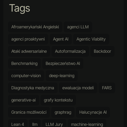
Tags
Afroamerykański Angielski
agenci LLM
agenci proaktywni
Agent AI
Agentic Viability
Ataki adwersarialne
Autoformalizacja
Backdoor
Benchmarking
Bezpieczeństwo AI
computer-vision
deep-learning
Diagnostyka medyczna
ewaluacja modeli
FARS
generative-ai
grafy kontekstu
Granica możliwości
graphrag
Halucynacje AI
Lean 4
llm
LLM Jury
machine-learning