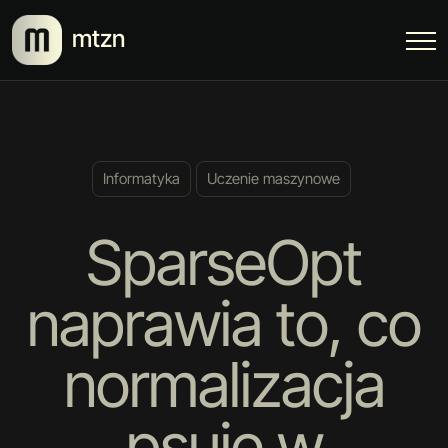
mtzn
Informatyka
Uczenie maszynowe
SparseOpt
naprawia to, co
normalizacja
psuje w