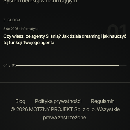
System detekcji w ruchu ciągłym
Z BLOGA
02
30 lip 2026 · Sztuczna inteligencja
Kiedy automatyzacja jest warta swojej ceny: jak zbudowaliśmy
narzędzie, które poprawia samo siebie
02 / 05
Blog
Polityka prywatności
Regulamin
© 2026 MOTZNY PROJEKT Sp. z o. o. Wszystkie
prawa zastrzeżone.