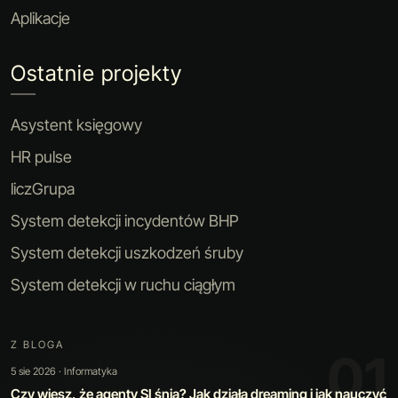
Aplikacje
Ostatnie projekty
Asystent księgowy
HR pulse
liczGrupa
System detekcji incydentów BHP
System detekcji uszkodzeń śruby
System detekcji w ruchu ciągłym
Z BLOGA
02
30 lip 2026 · Sztuczna inteligencja
Kiedy automatyzacja jest warta swojej ceny: jak zbudowaliśmy