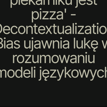
pizza' -
econtextualizati
Bias ujawnia lukę 
rozumowaniu
modeli językowyc