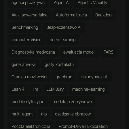
agenci proaktywni
Agent AI
Agentic Viability
Ataki adwersarialne
Autoformalizacja
Backdoor
Benchmarking
Bezpieczeństwo AI
computer-vision
deep-learning
Diagnostyka medyczna
ewaluacja modeli
FARS
generative-ai
grafy kontekstu
Granica możliwości
graphrag
Halucynacje AI
Lean 4
llm
LLM Jury
machine-learning
modele dyfuzyjne
modele przepływowe
multi-agent
nlp
osadzanie obrazow
Poczta elektroniczna
Prompt-Driven Exploration