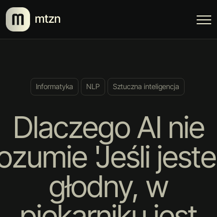
mtzn
Informatyka
NLP
Sztuczna inteligencja
Dlaczego AI nie
ozumie 'Jeśli jest
głodny, w
piekarniku jest