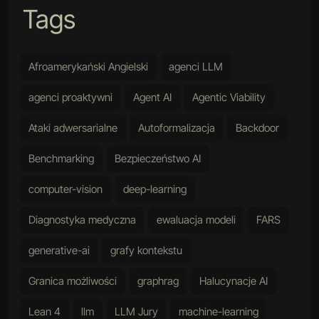
Tags
Afroamerykański Angielski
agenci LLM
agenci proaktywni
Agent AI
Agentic Viability
Ataki adwersarialne
Autoformalizacja
Backdoor
Benchmarking
Bezpieczeństwo AI
computer-vision
deep-learning
Diagnostyka medyczna
ewaluacja modeli
FARS
generative-ai
grafy kontekstu
Granica możliwości
graphrag
Halucynacje AI
Lean 4
llm
LLM Jury
machine-learning