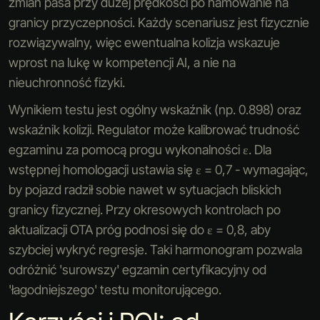
zmian pasa przy dużej prędkości po hamowanie na
granicy przyczepności. Każdy scenariusz jest fizycznie
rozwiązywalny, więc ewentualna kolizja wskazuje
wprost na lukę w kompetencji AI, a nie na
nieuchronność fizyki.
Wynikiem testu jest ogólny wskaźnik (np. 0.898) oraz
wskaźnik kolizji. Regulator może kalibrować trudność
egzaminu za pomocą progu wykonalności ε. Dla
wstępnej homologacji ustawia się ε = 0,7 - wymagając,
by pojazd radził sobie nawet w sytuacjach bliskich
granicy fizycznej. Przy okresowych kontrolach po
aktualizacji OTA próg podnosi się do ε = 0,8, aby
szybciej wykryć regresje. Taki harmonogram pozwala
odróżnić 'surowszy' egzamin certyfikacyjny od
'łagodniejszego' testu monitorującego.