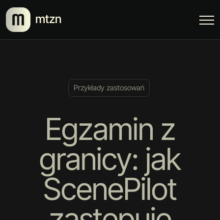
mtzn
Przykłady zastosowań
Egzamin z
granicy: jak
ScenePilot
zastępuje