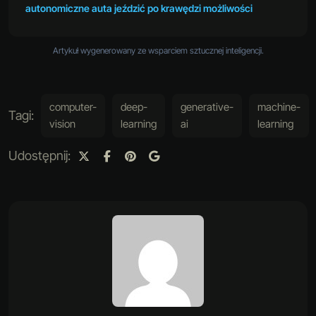
autonomiczne auta jeździć po krawędzi możliwości
Artykuł wygenerowany ze wsparciem sztucznej inteligencji.
computer-
deep-
generative-
machine-
Tagi:
vision
learning
ai
learning
Udostępnij: