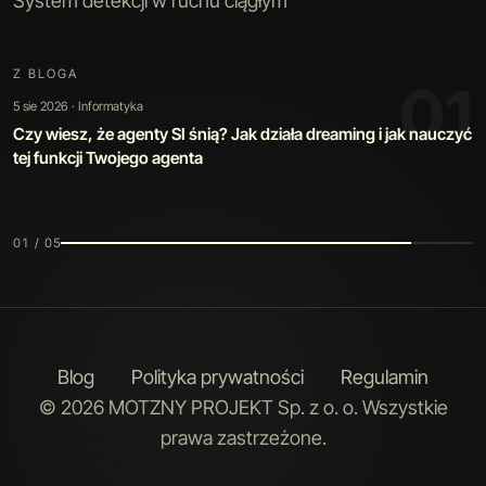
System detekcji w ruchu ciągłym
Z BLOGA
02
30 lip 2026 · Sztuczna inteligencja
Kiedy automatyzacja jest warta swojej ceny: jak zbudowaliśmy
narzędzie, które poprawia samo siebie
02 / 05
Blog
Polityka prywatności
Regulamin
© 2026 MOTZNY PROJEKT Sp. z o. o. Wszystkie
prawa zastrzeżone.