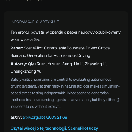
INFORMACJE O ARTYKULE
Ten artykuł powstał w oparciu o paper naukowy opublikowany
w serwisie arXiv.
Paper:
ScenePilot: Controllable Boundary-Driven Critical
Scenario Generation for Autonomous Driving
Autorzy:
Qiyu Ruan, Yuxuan Wang, He Li, Zhenning Li,
Cheng-zhong Xu
Safety-critical scenarios are central to evaluating autonomous
driving systems, yet their rarity in naturalistic logs makes simulation-
based stress testing indispensable. Most scenario generation
methods treat surrounding agents as adversaries, but they either (i)
induce failures without explicit...
arXiv:
arxiv.org/abs/2605.21168
Czytaj więcej o tej technologii: ScenePilot uczy