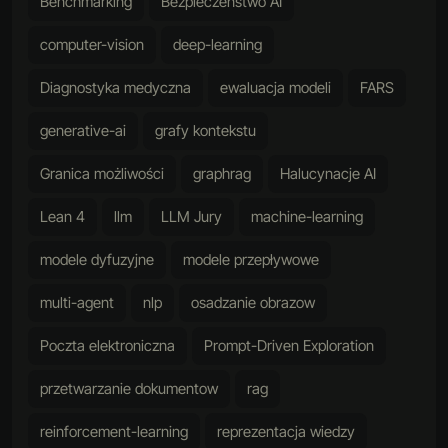
Benchmarking
Bezpieczeństwo AI
computer-vision
deep-learning
Diagnostyka medyczna
ewaluacja modeli
FARS
generative-ai
grafy kontekstu
Granica możliwości
graphrag
Halucynacje AI
Lean 4
llm
LLM Jury
machine-learning
modele dyfuzyjne
modele przepływowe
multi-agent
nlp
osadzanie obrazow
Poczta elektroniczna
Prompt-Driven Exploration
przetwarzanie dokumentow
rag
reinforcement-learning
reprezentacja wiedzy