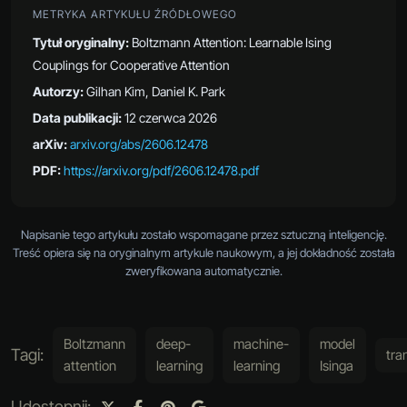
METRYKA ARTYKUŁU ŹRÓDŁOWEGO
Tytuł oryginalny:
Boltzmann Attention: Learnable Ising
Couplings for Cooperative Attention
Autorzy:
Gilhan Kim, Daniel K. Park
Data publikacji:
12 czerwca 2026
arXiv:
arxiv.org/abs/2606.12478
PDF:
https://arxiv.org/pdf/2606.12478.pdf
Napisanie tego artykułu zostało wspomagane przez sztuczną inteligencję.
Treść opiera się na oryginalnym artykule naukowym, a jej dokładność została
zweryfikowana automatycznie.
Boltzmann
deep-
machine-
model
Tagi:
tra
attention
learning
learning
Isinga
Udostępnij: