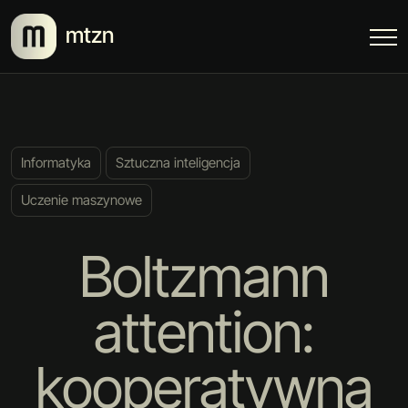
mtzn
Informatyka
Sztuczna inteligencja
Uczenie maszynowe
Boltzmann
attention:
kooperatywna