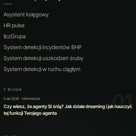
Asystent księgowy
HR pulse
liczGrupa
System detekcji incydentów BHP
System detekcji uszkodzeń śruby
System detekcji w ruchu ciągłym
Z BLOGA
02
30 lip 2026 · Sztuczna inteligencja
Kiedy automatyzacja jest warta swojej ceny: jak zbudowaliśmy
narzędzie, które poprawia samo siebie