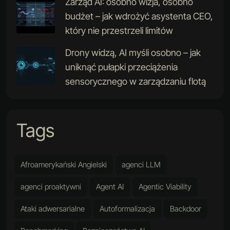
Zarząd AI: osobno wizja, osobno
budżet – jak wdrożyć asystenta CEO,
który nie przestrzeli limitów
Drony widzą, AI myśli osobno – jak
uniknąć pułapki przeciążenia
sensorycznego w zarządzaniu flotą
Tags
Afroamerykański Angielski
agenci LLM
agenci proaktywni
Agent AI
Agentic Viability
Ataki adwersarialne
Autoformalizacja
Backdoor